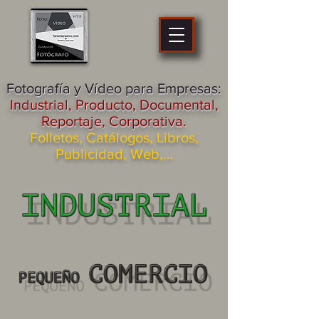
fotógrafo
profesional
Zaragoza
Fotografía y Vídeo para Empresas:
Industrial, Producto, Documental,
Reportaje, Corporativa.
Folletos, Catálogos, Libros,
Publicidad, Web,…