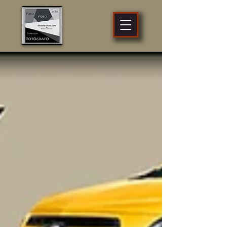
fotógrafo
profesional
Zaragoza