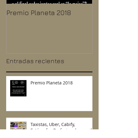
Premio Planeta 2018
Taxistas, Uber
Fotógrafos Pr
y mil cosas 
Entradas recientes
Premio Planeta 2018