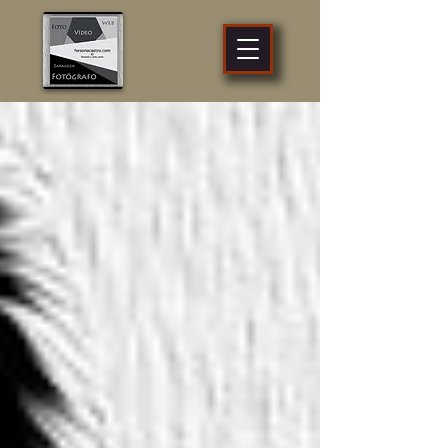
fotógrafo
profesional
Zaragoza