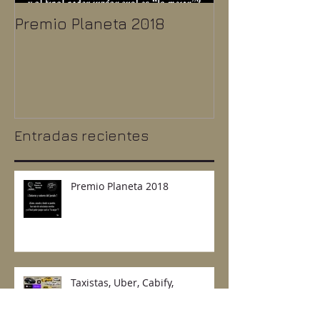
Premio Planeta 2018
Taxistas, Uber
Fotógrafos Pr
y mil cosas 
Entradas recientes
Premio Planeta 2018
Taxistas, Uber, Cabify,