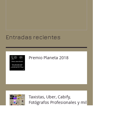
Premio Planeta 2018
Taxistas, Uber
Fotógrafos Pr
y mil cosas 
Entradas recientes
Premio Planeta 2018
Taxistas, Uber, Cabify,
Fotógrafos Profesionales y mil
cosas más