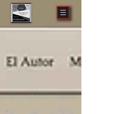
fotógrafo
profesional
Zaragoza