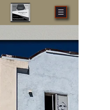
fotógrafo
profesional
Zaragoza