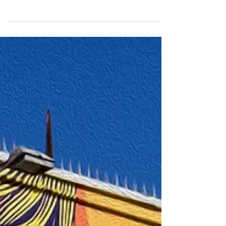
ANGELES by fer
De momento son tres los vídeos creados: 1ª
parte: Llegada y Hollywood. 2ª parte:
Wilshire Blvd (Museo LACMA) 3ª parte:
Venice Muy pronto 4ª