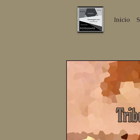
Inicio
S
fotógrafo
profesional
Zaragoza