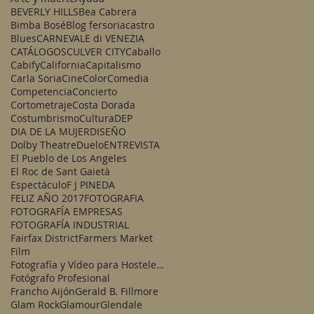
BEVERLY HILLS
Bea Cabrera
Bimba Bosé
Blog fersoriacastro
Blues
CARNEVALE di VENEZIA
CATÁLOGOS
CULVER CITY
Caballo
Cabify
California
Capitalismo
Carla Soria
Cine
Color
Comedia
Competencia
Concierto
Cortometraje
Costa Dorada
Costumbrismo
Cultura
DEP
DIA DE LA MUJER
DISEÑO
Dolby Theatre
Duelo
ENTREVISTA
El Pueblo de Los Angeles
El Roc de Sant Gaietà
Espectáculo
F J PINEDA
FELIZ AÑO 2017
FOTOGRAFIA
FOTOGRAFÍA EMPRESAS
FOTOGRAFÍA INDUSTRIAL
Fairfax District
Farmers Market
Film
Fotografía y Vídeo para Hostelería
Fotógrafo Profesional
Francho Aijón
Gerald B. Fillmore
Glam Rock
Glamour
Glendale