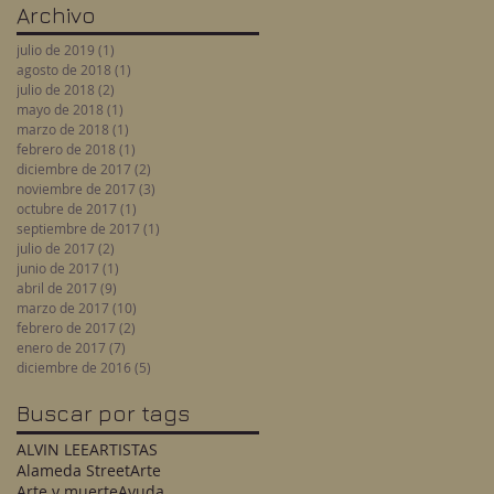
Archivo
julio de 2019
(1)
1 entrada
agosto de 2018
(1)
1 entrada
julio de 2018
(2)
2 entradas
mayo de 2018
(1)
1 entrada
marzo de 2018
(1)
1 entrada
febrero de 2018
(1)
1 entrada
diciembre de 2017
(2)
2 entradas
noviembre de 2017
(3)
3 entradas
octubre de 2017
(1)
1 entrada
septiembre de 2017
(1)
1 entrada
julio de 2017
(2)
2 entradas
junio de 2017
(1)
1 entrada
abril de 2017
(9)
9 entradas
marzo de 2017
(10)
10 entradas
febrero de 2017
(2)
2 entradas
enero de 2017
(7)
7 entradas
diciembre de 2016
(5)
5 entradas
Buscar por tags
ALVIN LEE
ARTISTAS
Alameda Street
Arte
Arte y muerte
Ayuda